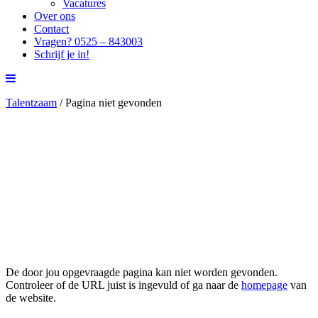
Vacatures
Over ons
Contact
Vragen? 0525 – 843003
Schrijf je in!
Talentzaam
/
Pagina niet gevonden
Pagina niet gevonden
De door jou opgevraagde pagina kan niet worden gevonden.
Controleer of de URL juist is ingevuld of ga naar de
homepage
van
de website.